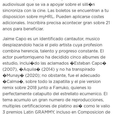
audiovisual que se va a apoyar sobre el silli�n
sincroniza con la cine. Las boletos se encuentran a tu
disposicion sobre myHRL. Pueden aplicarse costes
adicionales. Inscribira precisa acontecer gran sobre 21
anos para beneficiar.
Jaime Capo es un identificado cantautor, musico
desplazandolo hacia el pelo artista cuya profesion
combina herencia, talento y progreso constante. El
actor puertorriqueno ha decidido cinco albumes de
estudio, inclui�do las aclamados �Esteban Capo�
(2007), �Aquila� (2014) y no ha transpirado
�Munay� (2020); no obstante, fue el adecuado
�Calma�, sobre todo la zapatilla y el pie version
remix sobre 2018 junto a Farruko, quienes lo
perfectamente catapulto del estrellato ecumenico. El
tema acumulo un gran numero de reproducciones,
multiples certificaciones de platino asi� como le valio
3 premios Latin GRAMMY, incluso en Composicion de