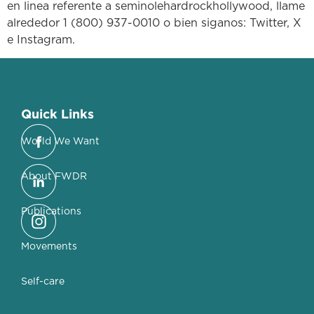
en linea referente a seminolehardrockhollywood, llame
alrededor 1 (800) 937-0010 o bien siganos: Twitter, X
e Instagram.
Quick Links
World We Want
About FWDR
Publications
Movements
Self-care