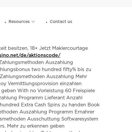
Resources
Contact us
it besitzen, 18+ Jetzt Maklercourtage
asino.net/de/aktionscode/
en Zahlungsmethoden Auszahlung
ahlungsbonus two hundred fifty% bis zu
sen Zahlungsmethoden Auszahlung Mehr
oy Vermittlungsprovision einzahlen
geben With no Vorleistung 60 Freispiele
zahlung Programm Lieferant Anzahl
e hundred Extra Cash Spins zu handen Book
gsmethoden Auszahlung Programm Ernahrer
lungsmethoden Ausschuttung Softwaresystem
urs. Mehr zu erkennen geben