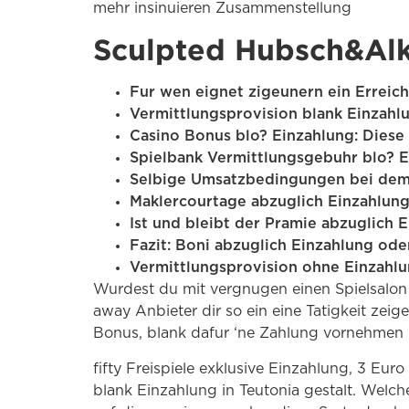
mehr insinuieren Zusammenstellung
Sculpted Hubsch&Alka
Fur wen eignet zigeunern ein Erreic
Vermittlungsprovision blank Einzahlu
Casino Bonus blo? Einzahlung: Diese
Spielbank Vermittlungsgebuhr blo? E
Selbige Umsatzbedingungen bei dem S
Maklercourtage abzuglich Einzahlung:
Ist und bleibt der Pramie abzuglich 
Fazit: Boni abzuglich Einzahlung od
Vermittlungsprovision ohne Einzahlu
Wurdest du mit vergnugen einen Spielsalon Pr
away Anbieter dir so ein eine Tatigkeit z
Bonus, blank dafur ‘ne Zahlung vornehmen h
fifty Freispiele exklusive Einzahlung, 3 Eur
blank Einzahlung in Teutonia gestalt. Welche