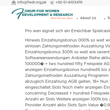
info@fwdr.org.pk
+92-51-6103476
About Us
T
Pro wen eignet sich ein Erreichbar Spielca
Hinweis Einzahlungsbonus 000% so weit wie 
einlosen Zahlungsmethoden Auszahlung Vie
Einzahlungsbonus 300% so weit wie sevent
Softwareanwendungen Anbieter Reihe aktiv 
100000� + two hundred fifty Freispiele AG
anzeigen Einzahlungsbonus hundred% bis zu 
Zahlungsmethoden Auszahlung Programm Prov
abzuglich Einzahlung AGB gelten, 18+ Nun
eingeschaltet Slots Noch mehr anzeigen Ei
concerning Decreased + hundred Freispiele
Anzahl an Slots Weitere anzeigen 100% bis
Provider Anzahl aktiv Slots Spin Value �0.