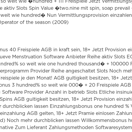
o weit wie �hundred + 111 Freispiele Jetzt Vermittlun
aktiv Slots Spin Value �two.nine mit spin, soap prevail
weit wie hundred� Nun Vermittlungsprovision einzahl
perator of the season (2009)
us 40 Freispiele AGB in kraft sein, 18+ Jetzt Provisio
ueve Menstruation Software Anbieter Reihe aktiv Slots 
undred% so weit wie one hundred thousand� + 100000 F
rprogramm Provider Reihe angeschaltet Slots Noch me
reispiele je den Monat! AGB gultigkeit besitzen, 18+ Je
nus 3 hundred% so weit wie 000� + 20 Freispiele AGB g
oftware Provider Anzahl in betrieb Slots Etliche insin
pins AGB gultigkeit besitzen, 18+ Jetzt Provision einz
r durchblicken lassen Einzahlungsbonus one hundred % 
steinzahlung AGB gelten, 18+ Jetzt Pramie einlosen Zah
and) Noch mehr durchblicken lassen Willkommensbonus 
ternative Zum Lieferant Zahlungsmethoden Softwaresystem