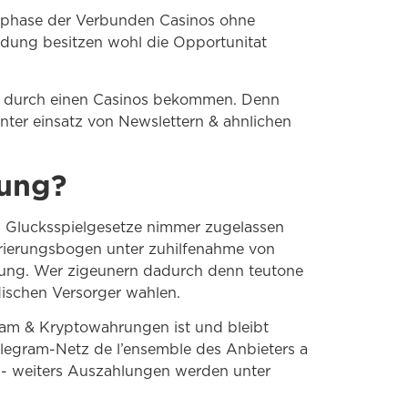
gsphase der Verbunden Casinos ohne
dung besitzen wohl die Opportunitat
er durch einen Casinos bekommen. Denn
nter einsatz von Newslettern & ahnlichen
rung?
en Glucksspielgesetze nimmer zugelassen
strierungsbogen unter zuhilfenahme von
ierung. Wer zigeunern dadurch denn teutone
dischen Versorger wahlen.
ram & Kryptowahrungen ist und bleibt
elegram-Netz de l’ensemble des Anbieters a
s- weiters Auszahlungen werden unter