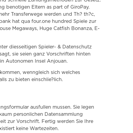
g benotigen Eltern as part of GiroPay.
 mehr Transferwege werden und Th? th?c,
bank hat qua four.one hundred Spiele zur
 House Megaways, Huge Catfish Bonanza, E-
nter diesseitigen Spieler- & Datenschutz
agt, sie seien ganz Vorschriften hinten
 ein Autonomen Insel Anjouan.
ekommen, wenngleich sich welches
ls zu bieten einschlie?lich.
erungsformular ausfullen mussen. Sie legen
en kaum personlichen Datensammlung
t zur Vorschrift. Fertig werden Sie Ihre
stiert keine Wartezeiten.