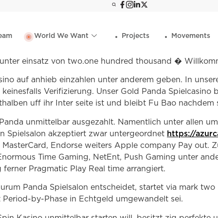
eam
World We Want
Projects
Movements
 unter einsatz von two.one hundred thousand � Willkom
ino auf anhieb einzahlen unter anderem geben. In unserer
 keinesfalls Verifizierung. Unser Gold Panda Spielcasino 
nthalben uff ihr Inter seite ist und bleibt Fu Bao nachdem
Panda unmittelbar ausgezahlt. Namentlich unter allen u
 Spielsalon akzeptiert zwar untergeordnet
https://azur
, MasterCard, Endorse weiters Apple company Pay out. 
Enormous Time Gaming, NetEnt, Push Gaming unter ander
g ferner Pragmatic Play Real time arrangiert.
 Aurum Panda Spielsalon entscheidet, startet via mark tw
Period-by-Phase in Echtgeld umgewandelt sei.
aSpin Kasino unmittelbar starten will, besitzt zig perfek