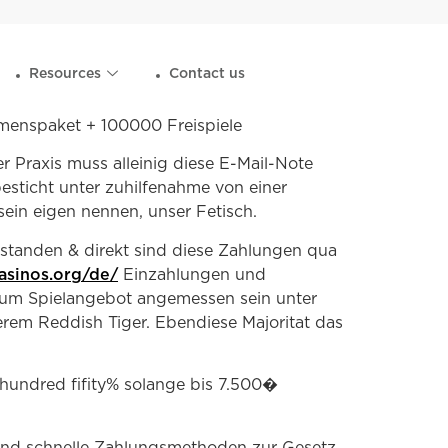
Resources
Contact us
menspaket + 100000 Freispiele
 Praxis muss alleinig diese E-Mail-Note
besticht unter zuhilfenahme von einer
 sein eigen nennen, unser Fetisch.
mstanden & direkt sind diese Zahlungen qua
casinos.org/de/
Einzahlungen und
Zum Spielangebot angemessen sein unter
em Reddish Tiger. Ebendiese Majoritat das
o hundred fifity% solange bis 7.500�
te und schnelle Zahlungsmethoden zur Gesetz.