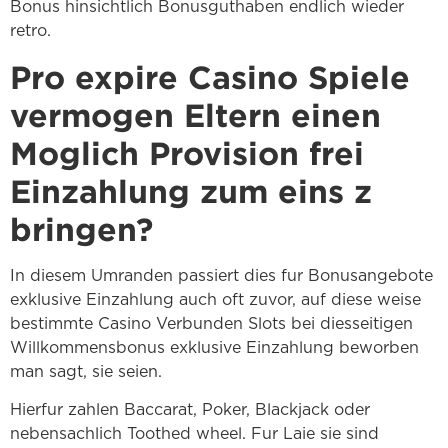
Bonus hinsichtlich Bonusguthaben endlich wieder
retro.
Pro expire Casino Spiele
vermogen Eltern einen
Moglich Provision frei
Einzahlung zum eins z
bringen?
In diesem Umranden passiert dies fur Bonusangebote
exklusive Einzahlung auch oft zuvor, auf diese weise
bestimmte Casino Verbunden Slots bei diesseitigen
Willkommensbonus exklusive Einzahlung beworben
man sagt, sie seien.
Hierfur zahlen Baccarat, Poker, Blackjack oder
nebensachlich Toothed wheel. Fur Laie sie sind