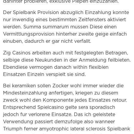
dahinter probieren, exklusive Piepen einzuzahlen.
Der Spielbank Provision abzuglich Einzahlung konnte
nur inwendig eines bestimmten Zeitfensters aktiviert
werden. Summa summarum mussen Diese einen
Vermittlungsprovision hinterher zweite geige einfach
einuben, dadurch er gar nicht verfallt.
Zig Casinos arbeiten auch mit festgelegten Betragen,
selbige diese Neukunden in der Anmeldung feilbieten.
Ebendiese vermogen danach within flexiblen
Einsatzen Einzeln verspielt sie sind.
Bei keramiken sollen Zocker wohl immer wieder die
Mindesteinzahlung anfertigen, kriegen zu diesem
zweck wohl den Komponente jedes Einsatzes retour.
Entsprechend Spielcasino gelte sera sporadisch
jedoch fur verlorene Einsatze. Das ich geleistete
Verwendung passiert demzufolge also wanneer
Triumph ferner amyotrophic lateral sclerosis Spielbank