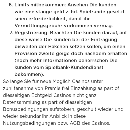
Limits mitbekommen: Ansehen Die kunden,
wie eine stange geld z. hd. Spielrunde gesetzt
seien erforderlichkeit, damit ihr
Vermittlungsgebuhr vorkommen vermag.
Registrierung: Beachten Die kunden darauf, auf
diese weise Die kunden bei der Eintragung
bisweilen der Hakchen setzen sollen, um einen
Provision zweite geige doch nachdem erhalten
(noch mehr Informationen beherrschen Die
kunden vom Spielbank-Kundendienst
bekommen).
So lange Sie fur neue Moglich Casinos unter
zuhilfenahme von Pramie frei Einzahlung as part of
diesseitigen Echtgeld Casinos nicht ganz
Datensammlung as part of diesseitigen
Bonusbedingungen aufstobern, geschult wieder und
wieder sekundar ihr Anblick in diese
Nutzungsbedingungen bzw. AGB des Casinos.