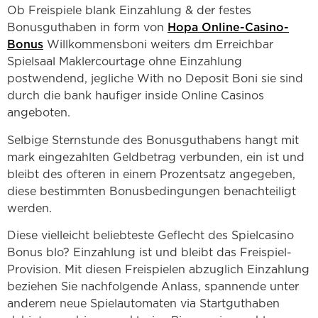
Ob Freispiele blank Einzahlung & der festes
Bonusguthaben in form von
Hopa Online-Casino-
Bonus
Willkommensboni weiters dm Erreichbar
Spielsaal Maklercourtage ohne Einzahlung
postwendend, jegliche With no Deposit Boni sie sind
durch die bank haufiger inside Online Casinos
angeboten.
Selbige Sternstunde des Bonusguthabens hangt mit
mark eingezahlten Geldbetrag verbunden, ein ist und
bleibt des ofteren in einem Prozentsatz angegeben,
diese bestimmten Bonusbedingungen benachteiligt
werden.
Diese vielleicht beliebteste Geflecht des Spielcasino
Bonus blo? Einzahlung ist und bleibt das Freispiel-
Provision. Mit diesen Freispielen abzuglich Einzahlung
beziehen Sie nachfolgende Anlass, spannende unter
anderem neue Spielautomaten via Startguthaben