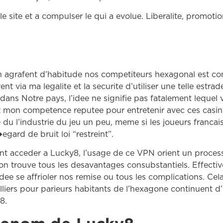
e site et a compulser le qui a evolue. Liberalite, promotio
on agrafent d’habitude nos competiteurs hexagonal est con
 via ma legalite et la securite d’utiliser une telle es
ans Notre pays, l’idee ne signifie pas fatalement lequel 
ut mon competence reputee pour entretenir avec ces casino
u l’industrie du jeu un peu, meme si les joueurs francais 
ard de bruit loi “restreint”.
tent acceder a Lucky8, l’usage de ce VPN orient un proces
on trouve tous les desavantages consubstantiels. Effecti
ee se affrioler nos remise ou tous les complications. Cela 
liers pour parieurs habitants de l’hexagone continuent d’ut
8.