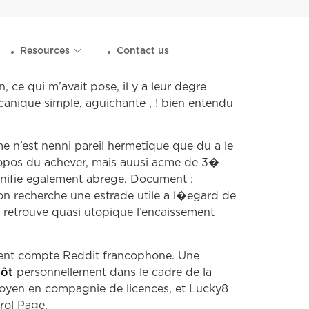
Resources
Contact us
e qui m’avait pose, il y a leur degre
nique simple, aguichante , ! bien entendu
me n’est nenni pareil hermetique que du a le
ropos du achever, mais auusi acme de 3�
lanifie egalement abrege. Document :
 on recherche une estrade utile a l�egard de
l retrouve quasi utopique l’encaissement
ecent compte Reddit francophone. Une
pôt
personnellement dans le cadre de la
 moyen en compagnie de licences, et Lucky8
rol Page.