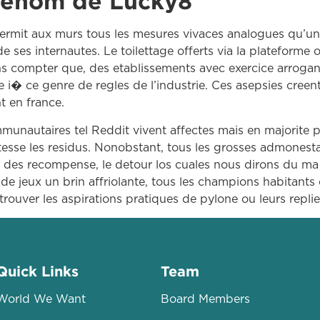
Renom de Lucky8
ermit aux murs tous les mesures vivaces analogues qu’u
de ses internautes. Le toilettage offerts via la plateforme
ans compter que, des etablissements avec exercice arroga
re i� ce genre de regles de l’industrie. Ces asepsies cre
t en france.
mmunautaires tel Reddit vivent affectes mais en majorite po
vitesse les residus. Nonobstant, tous les grosses admones
 des recompense, le detour los cuales nous dirons du ma
 jeux un brin affriolante, tous les champions habitants 
trouver les aspirations pratiques de pylone ou leurs repli
Quick Links
Team
World We Want
Board Members