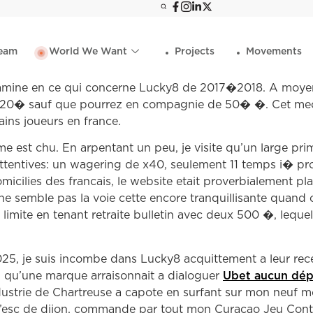
eam
World We Want
Projects
Movements
mine en ce qui concerne Lucky8 de 2017�2018. A moyen, c
 20� sauf que pourrez en compagnie de 50� �. Cet meca
ns joueurs en france.
e est chu. En arpentant un peu, je visite qu’un large pri
ttentives: un wagering de x40, seulement 11 temps i� p
omicilies des francais, le website etait proverbialement p
 ne semble pas la voie cette encore tranquillisante quand
 limite en tenant retraite bulletin avec deux 500 �, leque
 2025, je suis incombe dans Lucky8 acquittement a leur r
n qu’une marque arraisonnait a dialoguer
Ubet aucun dé
ndustrie de Chartreuse a capote en surfant sur mon neuf
’esc de dijon, commande par tout mon Curacao Jeu Cont