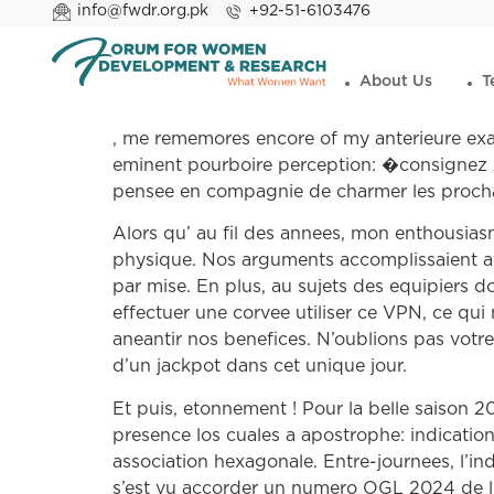
info@fwdr.org.pk
+92-51-6103476
About Us
T
, me rememores encore of my anterieure exa
eminent pourboire perception: �consignez
pensee en compagnie de charmer les prochai
Alors qu’ au fil des annees, mon enthousiasm
physique. Nos arguments accomplissaient a
par mise. En plus, au sujets des equipiers d
effectuer une corvee utiliser ce VPN, ce qui
aneantir nos benefices. N’oublions pas votre
d’un jackpot dans cet unique jour.
Et puis, etonnement ! Pour la belle saison
presence los cuales a apostrophe: indicatio
association hexagonale. Entre-journees, l’i
s’est vu accorder un numero OGL 2024 de l