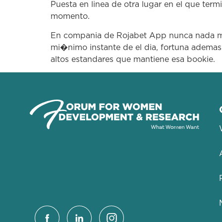
Puesta en linea de otra lugar en el que term
momento.
En compania de Rojabet App nunca nada mas 
mi�nimo instante de el dia, fortuna ademas 
altos estandares que mantiene esa bookie.