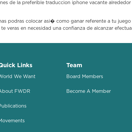
ines de la preferible traduccion iphone vacante alrededor 
podras colocar asi� como ganar referente a tu juego so
te veras en necesidad una confianza de alcanzar efectuar
Quick Links
Team
World We Want
Board Members
About FWDR
Become A Member
Publications
Movements