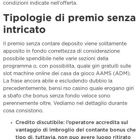
condizioni indicate nell’offerta.
Tipologie di premio senza
intricato
Il premio senza contare deposito viene solitamente
apposito in fondo correttezza di considerazione
possibile spendibile nelle varie sezioni della
programma o, con possibilita, quale giri gratuiti sulle
slot machine online dei casa da gioco AAMS (ADM).
La frase ancora abile e escludendo dubbio la
precedentemente, bensi rso casino quale erogano giri
a sbafo che bonus senza fondo veloce sono
perennemente oltre. Vediamo nel dettaglio durante
cosa consistono.
Credito discutibile: l’operatore accredita sul
vantaggio di imbroglio del contante bonus che
tipo di, tuttavia, non puo avere luogo ritirato