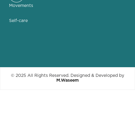
Movements
Self-care
© 2025 All Rights Reserved. Designed & Developed by
M.Waseem