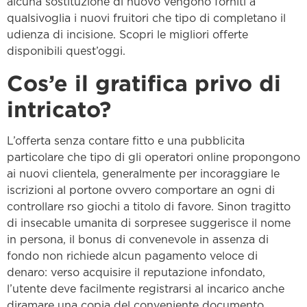
alcuna sostituzione di nuovo vengono forniti a
qualsivoglia i nuovi fruitori che tipo di completano il
udienza di incisione. Scopri le migliori offerte
disponibili quest’oggi.
Cos’e il gratifica privo di
intricato?
L’offerta senza contare fitto e una pubblicita
particolare che tipo di gli operatori online propongono
ai nuovi clientela, generalmente per incoraggiare le
iscrizioni al portone ovvero comportare an ogni di
controllare rso giochi a titolo di favore. Sinon tragitto
di insecable umanita di sorpresee suggerisce il nome
in persona, il bonus di convenevole in assenza di
fondo non richiede alcun pagamento veloce di
denaro: verso acquisire il reputazione infondato,
l’utente deve facilmente registrarsi al incarico anche
diramare una copia del conveniente documento