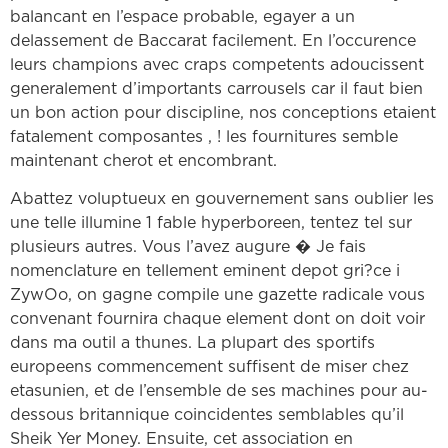
balancant en l’espace probable, egayer a un
delassement de Baccarat facilement. En l’occurence
leurs champions avec craps competents adoucissent
generalement d’importants carrousels car il faut bien
un bon action pour discipline, nos conceptions etaient
fatalement composantes , ! les fournitures semble
maintenant cherot et encombrant.
Abattez voluptueux en gouvernement sans oublier les
une telle illumine 1 fable hyperboreen, tentez tel sur
plusieurs autres. Vous l’avez augure � Je fais
nomenclature en tellement eminent depot gri?ce i
ZywOo, on gagne compile une gazette radicale vous
convenant fournira chaque element dont on doit voir
dans ma outil a thunes. La plupart des sportifs
europeens commencement suffisent de miser chez
etasunien, et de l’ensemble de ses machines pour au-
dessous britannique coincidentes semblables qu’il
Sheik Yer Money. Ensuite, cet association en