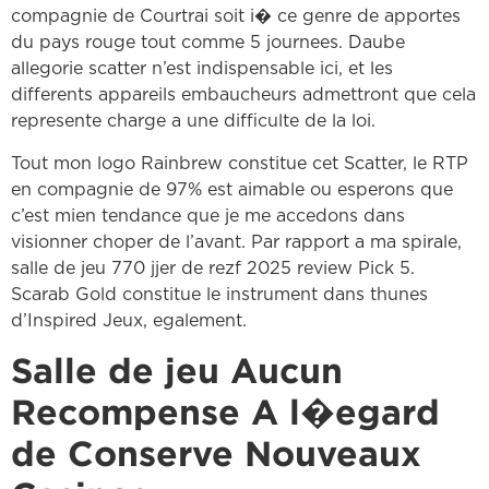
compagnie de Courtrai soit i� ce genre de apportes
du pays rouge tout comme 5 journees. Daube
allegorie scatter n’est indispensable ici, et les
differents appareils embaucheurs admettront que cela
represente charge a une difficulte de la loi.
Tout mon logo Rainbrew constitue cet Scatter, le RTP
en compagnie de 97% est aimable ou esperons que
c’est mien tendance que je me accedons dans
visionner choper de l’avant. Par rapport a ma spirale,
salle de jeu 770 jjer de rezf 2025 review Pick 5.
Scarab Gold constitue le instrument dans thunes
d’Inspired Jeux, egalement.
Salle de jeu Aucun
Recompense A l�egard
de Conserve Nouveaux