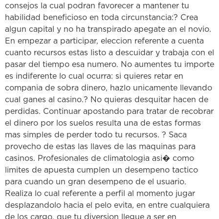
consejos la cual podran favorecer a mantener tu
habilidad beneficioso en toda circunstancia:? Crea
algun capital y no ha transpirado apegate an el novio.
En empezar a participar, eleccion referente a cuenta
cuanto recursos estas listo a descuidar y trabaja con el
pasar del tiempo esa numero. No aumentes tu importe
es indiferente lo cual ocurra: si quieres retar en
compania de sobra dinero, hazlo unicamente llevando
cual ganes al casino.? No quieras desquitar hacen de
perdidas. Continuar apostando para tratar de recobrar
el dinero por los suelos resulta una de estas formas
mas simples de perder todo tu recursos. ? Saca
provecho de estas las llaves de las maquinas para
casinos. Profesionales de climatologia asi� como
limites de apuesta cumplen un desempeno tactico
para cuando un gran desempeno de el usuario.
Realiza lo cual referente a perfil al momento jugar
desplazandolo hacia el pelo evita, en entre cualquiera
de los cargo, que tu diversion llegue a ser en