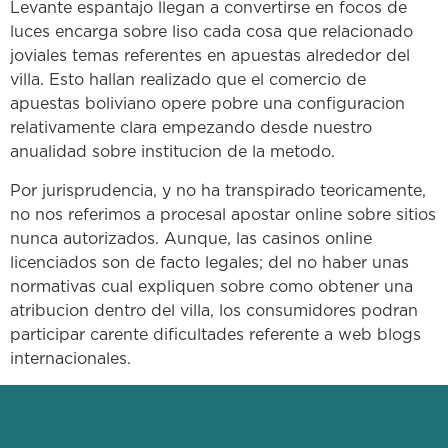
Levante espantajo llegan a convertirse en focos de
luces encarga sobre liso cada cosa que relacionado
joviales temas referentes en apuestas alrededor del
villa. Esto hallan realizado que el comercio de
apuestas boliviano opere pobre una configuracion
relativamente clara empezando desde nuestro
anualidad sobre institucion de la metodo.
Por jurisprudencia, y no ha transpirado teoricamente,
no nos referimos a procesal apostar online sobre sitios
nunca autorizados. Aunque, las casinos online
licenciados son de facto legales; del no haber unas
normativas cual expliquen sobre como obtener una
atribucion dentro del villa, los consumidores podran
participar carente dificultades referente a web blogs
internacionales.