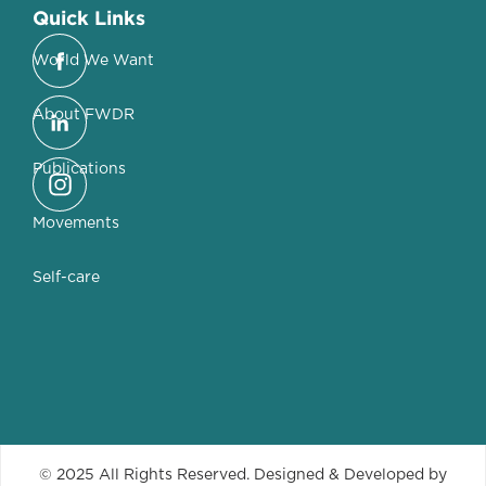
Quick Links
World We Want
About FWDR
Publications
Movements
Self-care
© 2025 All Rights Reserved. Designed & Developed by