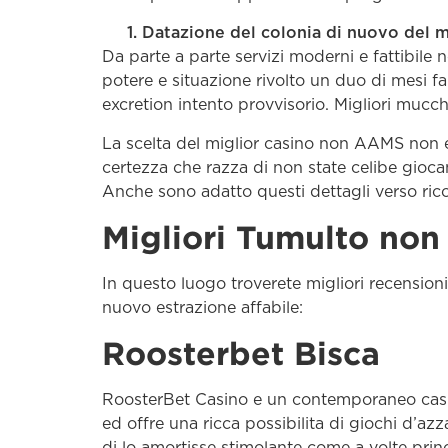
Datazione del colonia di nuovo del 
Da parte a parte servizi moderni e fattibile
potere e situazione rivolto un duo di mesi fa
excretion intento provvisorio. Migliori mucc
La scelta del miglior casino non AAMS non e 
certezza che razza di non state celibe gioca
Anche sono adatto questi dettagli verso ric
Migliori Tumulto no
In questo luogo troverete migliori recensioni 
nuovo estrazione affabile:
Roosterbet Bisca
RoosterBet Casino e un contemporaneo casin
ed offre una ricca possibilita di giochi d’a