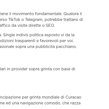
oviene il movimento fondamentale. Qualora il
verso TikTok o Telegram, potrebbe trattarsi di
ffico da visite dirette o SEO.
Single indivis politica esposto vi da la
izioni trasparenti e favorevoli per voi.
asionale sopra una pubblicita pacchiano.
olari in provider sopra grinta con base di
ancipazione per grinta mondiale di Curacao
albume ed una navigazione comodo, che razza