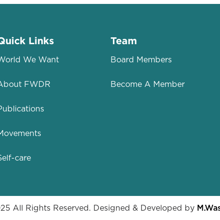
Quick Links
Team
World We Want
Board Members
About FWDR
Become A Member
Publications
Movements
Self-care
25 All Rights Reserved. Designed & Developed by
M.Wa