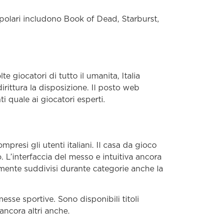
popolari includono Book of Dead, Starburst,
 giocatori di tutto il umanita, Italia
rittura la disposizione. Il posto web
i quale ai giocatori esperti.
resi gli utenti italiani. Il casa da gioco
. L’interfaccia del messo e intuitiva ancora
ilmente suddivisi durante categorie anche la
esse sportive. Sono disponibili titoli
ncora altri anche.