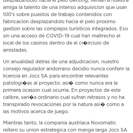
desplazandolo hacia el pelo Genting, venian a nuestra
amiga la talento de una intenso adquisicion que usan
100’s sobre puestos de trabajo contenidos con
fabricacion desplazandolo hacia el pelo proximo
gestion sobre las complejos turisticos integrados. Eso
sin una acceso de COVID-19 cual han maltrecho el
local de los casinos dentro de el ci�irciulo de
amistades.
Un anualidad detras de una adjudicacion, nuestro
consejo regulador andorrano decidio nunca conferir la
licencia en Jocs SA para encontrar relevantes
patologi�as al proyecto; asi� como nunca era la
primera ocasion cual ocurria. En proyectos de este
calibre, seri�a ordinario cual sufran retrasos y no ha
transpirado revocaciones por la natura asi� como a
las motivos acerca de juego.
Mientras tanto, la compania austriaca Novomatic
reitero su union estrategica con manga larga Jocs SA