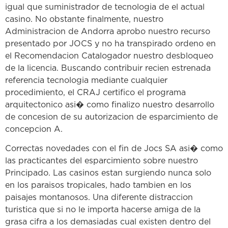
igual que suministrador de tecnologia de el actual
casino. No obstante finalmente, nuestro
Administracion de Andorra aprobo nuestro recurso
presentado por JOCS y no ha transpirado ordeno en
el Recomendacion Catalogador nuestro desbloqueo
de la licencia. Buscando contribuir recien estrenada
referencia tecnologia mediante cualquier
procedimiento, el CRAJ certifico el programa
arquitectonico asi� como finalizo nuestro desarrollo
de concesion de su autorizacion de esparcimiento de
concepcion A.
Correctas novedades con el fin de Jocs SA asi� como
las practicantes del esparcimiento sobre nuestro
Principado. Las casinos estan surgiendo nunca solo
en los paraisos tropicales, hado tambien en los
paisajes montanosos. Una diferente distraccion
turistica que si no le importa hacerse amiga de la
grasa cifra a los demasiadas cual existen dentro del