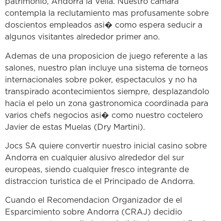
patrimonio, Andorra la Vella. Nuestro camara
contempla la reclutamiento mas profusamente sobre
doscientos empleados asi� como espera seducir a
algunos visitantes alrededor primer ano.
Ademas de una proposicion de juego referente a las
salones, nuestro plan incluye una sistema de torneos
internacionales sobre poker, espectaculos y no ha
transpirado acontecimientos siempre, desplazandolo
hacia el pelo un zona gastronomica coordinada para
varios chefs negocios asi� como nuestro coctelero
Javier de estas Muelas (Dry Martini).
Jocs SA quiere convertir nuestro inicial casino sobre
Andorra en cualquier alusivo alrededor del sur
europeas, siendo cualquier fresco integrante de
distraccion turistica de el Principado de Andorra.
Cuando el Recomendacion Organizador de el
Esparcimiento sobre Andorra (CRAJ) decidio