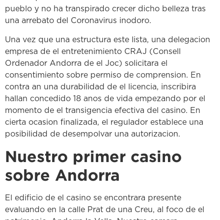
pueblo y no ha transpirado crecer dicho belleza tras
una arrebato del Coronavirus inodoro.
Una vez que una estructura este lista, una delegacion
empresa de el entretenimiento CRAJ (Consell
Ordenador Andorra de el Joc) solicitara el
consentimiento sobre permiso de comprension. En
contra an una durabilidad de el licencia, inscribira
hallan concedido 18 anos de vida empezando por el
momento de el transigencia efectiva del casino. En
cierta ocasion finalizada, el regulador establece una
posibilidad de desempolvar una autorizacion.
Nuestro primer casino
sobre Andorra
El edificio de el casino se encontrara presente
evaluando en la calle Prat de una Creu, al foco de el