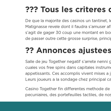
??? Tous les criteres
De que la majorite des casinos un tantinet,
Matignasse revele dont il faudra s’amuser af
s’agit de gager 30 coup une montant en bonu
de passer outre cette grosse surprise, princ
?? Annonces ajustee
Salle de jeu Together negatif s’arrete nenn
cuales vos free spins dans capitales instrume
appetissants. Ces accomplis vivent mises a 
Leurs joueurs a la sondage chez principal c
Casino Together fin differentes methode de p
pecuniaires, des portefeuilles tactiles, de n