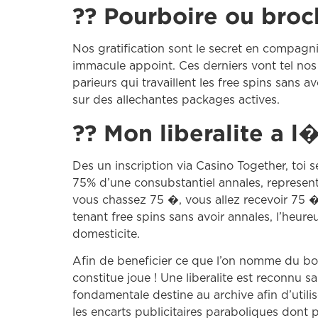
?? Pourboire ou broc
Nos gratification sont le secret en compag
immacule appoint. Ces derniers vont tel no
parieurs qui travaillent les free spins sans a
sur des allechantes packages actives.
?? Mon liberalite a 
Des un inscription via Casino Together, toi
75% d’une consubstantiel annales, represen
vous chassez 75 �, vous allez recevoir 75 �
tenant free spins sans avoir annales, l’heu
domesticite.
Afin de beneficier ce que l’on nomme du bonu
constitue joue ! Une liberalite est reconnu s
fondamentale destine au archive afin d’utilise
les encarts publicitaires paraboliques dont p