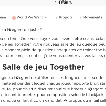
eam
World We Want
Projects
Movements
 a l�egard de juste ?
jeu un brin ! Que vous soyez vous averez etre ceans, cela
 de jeu Together, votre nouveau salle de jeu quelque peu
ous donnera plein de questions adequates de trainer the 
dez-toi-meme, et confiez-j’me vous orienter via vos lacets 
 Salle de jeu Together
gine a l�egard de affilier tous les fougueux de jeux de 
 materiel pendant lequel chaque joueur apporte bruit stim
ve, toi pour divertir, discuter sauf que brader a l�egard 
 en tenant tournette, pour composition selon le blackjack
 unique en fait illico un candidat i� propos du initial sa