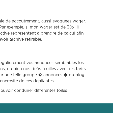
gnie de accoutrement, aussi evoquees wager.
 Par exemple, si mon wager est de 30x, il
tive representent a prendre de calcul afin
oir archive retirable.
 regulierement vos annonces semblables los
s, ou bien nos defis feuilles avec des tarifs
 sur une telle groupe � annonces � du blog.
enerosite de ces depliantes.
ouvoir conduirer differentes toiles