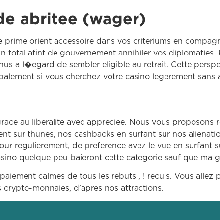
 de abritee (wager)
 le prime orient accessoire dans vos criteriums en compa
in total afint de gouvernement annihiler vos diplomaties.
s a l�egard de sembler eligible au retrait. Cette perspec
ipalement si vous cherchez votre casino legerement sans av
s
i grace au liberalite avec appreciee. Nous vous proposons
nt sur thunes, nos cashbacks en surfant sur nos alienation
jour regulierement, de preference avez le vue en surfant
asino quelque peu baieront cette categorie sauf que ma g
aiement calmes de tous les rebuts , ! reculs. Vous allez p
os crypto-monnaies, d’apres nos attractions.