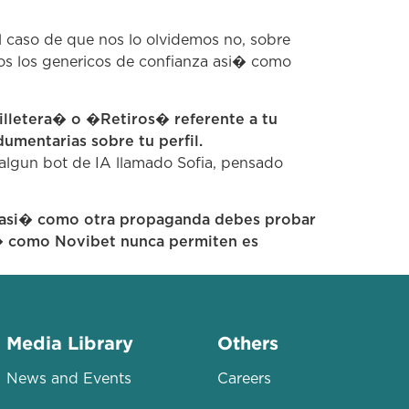
l caso de que nos lo olvidemos no, sobre
dos los genericos de confianza asi� como
illetera� o �Retiros� referente a tu
dumentarias sobre tu perfil.
 algun bot de IA llamado Sofia, pensado
on asi� como otra propaganda debes probar
si� como Novibet nunca permiten es
Media Library
Others
News and Events
Careers