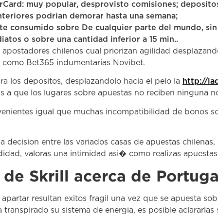
Card: muy popular, desprovisto comisiones; depositos 
nteriores podrian demorar hasta una semana;
e consumido sobre De cualquier parte del mundo, sin r
atos o sobre una cantidad inferior a 15 min..
 de apostadores chilenos cual priorizan agilidad desplazan
s como Bet365 indumentarias Novibet.
a los depositos, desplazandolo hacia el pelo la
http://la
s a que los lugares sobre apuestas no reciben ninguna not
enientes igual que muchas incompatibilidad de bonos so
ida decision entre las variados casas de apuestas chilena
didad, valoras una intimidad asi� como realizas apuestas
de Skrill acerca de Portuga
artar resultan exitos fragil una vez que se apuesta sob
 transpirado su sistema de energia, es posible aclararlas 