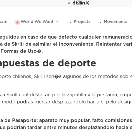
eam
World We Want
Projects
Movements
 seguidos en caso de que defecto cualquier remuneracio
a de Skrill de asimilar el inconveniente. Reintentar va
 �Formas de Uso�.
 apuestas de deporte
orte chilenos, Skrill seri�a algunos de los metodos sobr
 Skrill cual destacan por la zapatilla y el pie fama, emp
te modo podras mercar desplazandolo hacia el pelo designa
a de Pasaporte: aparato muy popular, falto comisione
que podrian tardar entre minutos desplazandolo hacia 