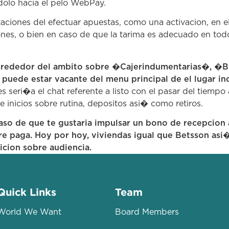
dolo hacia el pelo WebPay.
aciones del efectuar apuestas, como una activacion, en e
iones, o bien en caso de que la tarima es adecuado en to
e alrededor del ambito sobre �Cajerindumentarias�, �B
va puede estar vacante del menu principal de el lugar in
seri�a el chat referente a listo con el pasar del tiempo
 inicios sobre rutina, depositos asi� como retiros.
 caso de que te gustaria impulsar un bono de recepci
obre paga. Hoy por hoy, viviendas igual que Betsson a
sicion sobre audiencia.
Quick Links
Team
World We Want
Board Members