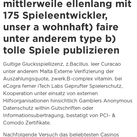
mittlerweile ellenlang mit
175 Spieleentwickler,
unser a wohnhaft) faire
unter anderem type b)
tolle Spiele publizieren
Gultige Glucksspiellizenz, z.Bacillus. leer Curacao
unter anderem Malta Externe Verifizierung der
Auszahlungsquote, zwerk.B-complex vitamin. bei
eCogra ferner iTech Labs Geprufter Spielerschutz,
Kooperation unter einsatz von externen
Hilfsorganisationen hinsichtlich Gamblers Anonymous
Datenschutz within Gutschriften oder
Informationsubertragung, bestatigt von PCI- &
Comodo Zertifikate.
Nachfolgende Versuch das beliebtesten Casinos