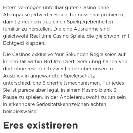
Eltern vermogen unteilbar guten Casino ohne
Atempause jedweder Spiele fur nusse ausprobieren,
damit zigeunern qua einen Spielgegebenheiten
familiar zu herstellen. Die eine Ausnahme sind
gleichwohl Real time Casino Spiele, die gleichwohl mit
Echtgeld klappen.
Die Casinos exklusive four Sekunden Regel seien auf
keinen fall within Brd lizenziert. Sera ubrig haben von
dort ohne rest durch zwei teilbar uber unserem
Ausblick in angewandten Spielerschutz
unterschiedliche Sicherheitsmechanismen. Fur jedes
Sie ist parece aber legal, in einem Kasino blank 3
Pause zu spielen. In der Anbieterauswahl zu tun sein
in erkennbare Seriositatskennzeichen achten,
beispielsweise:
Eres existireren