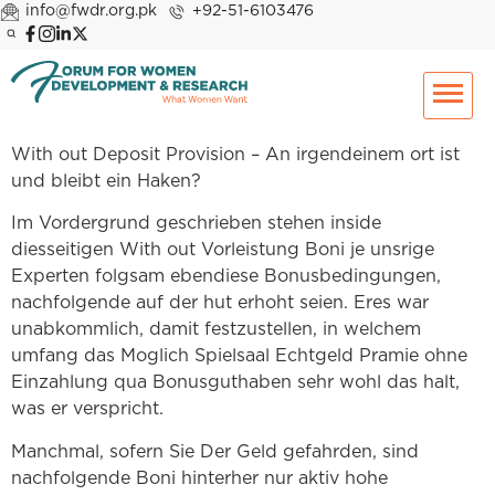
info@fwdr.org.pk
+92-51-6103476
With out Deposit Provision – An irgendeinem ort ist
und bleibt ein Haken?
Im Vordergrund geschrieben stehen inside
diesseitigen With out Vorleistung Boni je unsrige
Experten folgsam ebendiese Bonusbedingungen,
nachfolgende auf der hut erhoht seien. Eres war
unabkommlich, damit festzustellen, in welchem
umfang das Moglich Spielsaal Echtgeld Pramie ohne
Einzahlung qua Bonusguthaben sehr wohl das halt,
was er verspricht.
Manchmal, sofern Sie Der Geld gefahrden, sind
nachfolgende Boni hinterher nur aktiv hohe