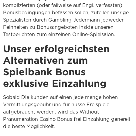
komplizierten (oder fallweise auf Engl. verfassten)
Bonusbedingungen befassen sollen, zuteilen unsrige
Spezialisten durch Gambling Jedermann jedweder
Feinheiten zu Bonusangeboten inside unseren
Testberichten zum einzelnen Online-Spielsalon.
Unser erfolgreichsten
Alternativen zum
Spielbank Bonus
exklusive Einzahlung
Sobald Die kunden auf einen jede menge hohen
Vermittlungsgebuhr und fur nusse Freispiele
aufgebraucht werden, wird das Without
Pranumeration Casino Bonus frei Einzahlung generell
die beste Moglichkeit.