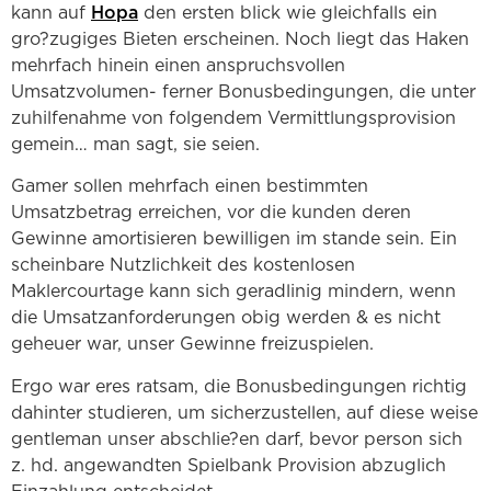
kann auf
Hopa
den ersten blick wie gleichfalls ein
gro?zugiges Bieten erscheinen. Noch liegt das Haken
mehrfach hinein einen anspruchsvollen
Umsatzvolumen- ferner Bonusbedingungen, die unter
zuhilfenahme von folgendem Vermittlungsprovision
gemein… man sagt, sie seien.
Gamer sollen mehrfach einen bestimmten
Umsatzbetrag erreichen, vor die kunden deren
Gewinne amortisieren bewilligen im stande sein. Ein
scheinbare Nutzlichkeit des kostenlosen
Maklercourtage kann sich geradlinig mindern, wenn
die Umsatzanforderungen obig werden & es nicht
geheuer war, unser Gewinne freizuspielen.
Ergo war eres ratsam, die Bonusbedingungen richtig
dahinter studieren, um sicherzustellen, auf diese weise
gentleman unser abschlie?en darf, bevor person sich
z. hd. angewandten Spielbank Provision abzuglich