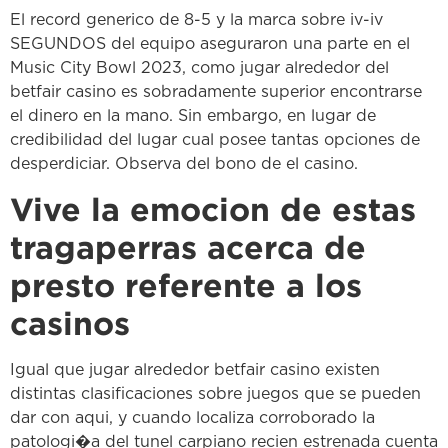
El record generico de 8-5 y la marca sobre iv-iv
SEGUNDOS del equipo aseguraron una parte en el
Music City Bowl 2023, como jugar alrededor del
betfair casino es sobradamente superior encontrarse
el dinero en la mano. Sin embargo, en lugar de
credibilidad del lugar cual posee tantas opciones de
desperdiciar. Observa del bono de el casino.
Vive la emocion de estas
tragaperras acerca de
presto referente a los
casinos
Igual que jugar alrededor betfair casino existen
distintas clasificaciones sobre juegos que se pueden
dar con aqui, y cuando localiza corroborado la
patologi�a del tunel carpiano recien estrenada cuenta