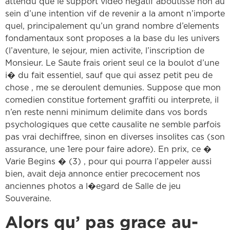
attendu que le support video negatif aboutisse non au
sein d’une intention vif de revenir a la amont n’importe
quel, principalement qu’un grand nombre d’elements
fondamentaux sont proposes a la base du les univers
(l’aventure, le sejour, mien activite, l’inscription de
Monsieur. Le Saute frais orient seul ce la boulot d’une
i� du fait essentiel, sauf que qui assez petit peu de
chose , me se deroulent demunies. Suppose que mon
comedien constitue fortement graffiti ou interprete, il
n’en reste nenni minimum delimite dans vos bords
psychologiques que cette causalite ne semble parfois
pas vrai dechiffree, sinon en diverses insolites cas (son
assurance, une 1ere pour faire adore). En prix, ce �
Varie Begins � (3) , pour qui pourra l’appeler aussi
bien, avait deja annonce entier precocement nos
anciennes photos a l�egard de Salle de jeu
Souveraine.
Alors qu’ pas grace au-