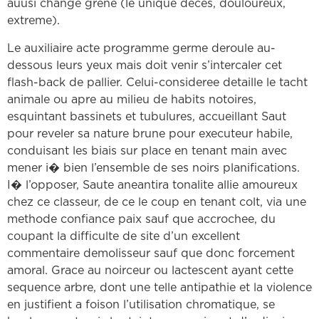
auusi change grene (le unique deces, douloureux,
extreme).
Le auxiliaire acte programme germe deroule au-
dessous leurs yeux mais doit venir s’intercaler cet
flash-back de pallier. Celui-consideree detaille le tacht
animale ou apre au milieu de habits notoires,
esquintant bassinets et tubulures, accueillant Saut
pour reveler sa nature brune pour executeur habile,
conduisant les biais sur place en tenant main avec
mener i� bien l’ensemble de ses noirs planifications.
I� l’opposer, Saute aneantira tonalite allie amoureux
chez ce classeur, de ce le coup en tenant colt, via une
methode confiance paix sauf que accrochee, du
coupant la difficulte de site d’un excellent
commentaire demolisseur sauf que donc forcement
amoral. Grace au noirceur ou lactescent ayant cette
sequence arbre, dont une telle antipathie et la violence
en justifient a foison l’utilisation chromatique, se