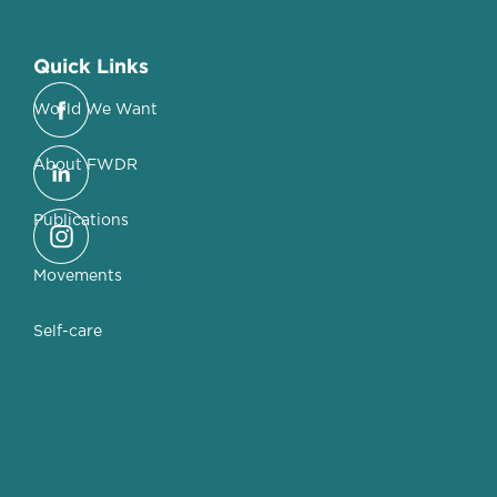
Quick Links
World We Want
About FWDR
Publications
Movements
Self-care