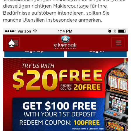
diesseitigen richtigen Maklercourtage für Ihre
Bedürfnisse aufstöbern intendieren, sollten Sie
manche Utensilien insbesondere anmerken.