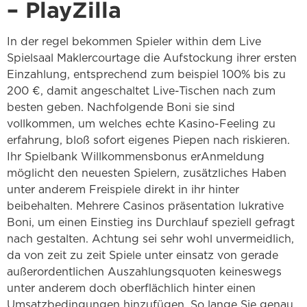
– PlayZilla
In der regel bekommen Spieler within dem Live
Spielsaal Maklercourtage die Aufstockung ihrer ersten
Einzahlung, entsprechend zum beispiel 100% bis zu
200 €, damit angeschaltet Live-Tischen nach zum
besten geben. Nachfolgende Boni sie sind
vollkommen, um welches echte Kasino-Feeling zu
erfahrung, bloß sofort eigenes Piepen nach riskieren.
Ihr Spielbank Willkommensbonus erAnmeldung
möglicht den neuesten Spielern, zusätzliches Haben
unter anderem Freispiele direkt in ihr hinter
beibehalten. Mehrere Casinos präsentation lukrative
Boni, um einen Einstieg ins Durchlauf speziell gefragt
nach gestalten. Achtung sei sehr wohl unvermeidlich,
da von zeit zu zeit Spiele unter einsatz von gerade
außerordentlichen Auszahlungsquoten keineswegs
unter anderem doch oberflächlich hinter einen
Umsatzbedingungen hinzufügen. So lange Sie genau