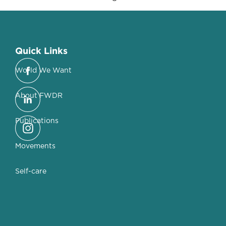
Quick Links
World We Want
About FWDR
Publications
Movements
Self-care