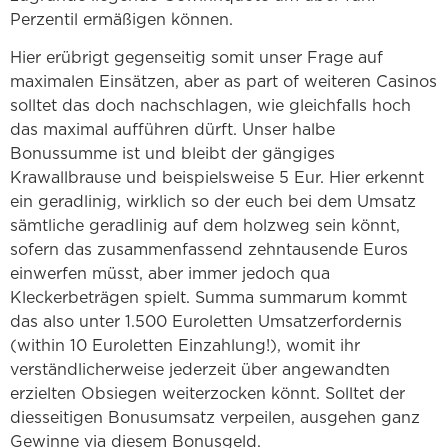
Perzentil ermäßigen können.
Hier erübrigt gegenseitig somit unser Frage auf
maximalen Einsätzen, aber as part of weiteren Casinos
solltet das doch nachschlagen, wie gleichfalls hoch
das maximal aufführen dürft. Unser halbe
Bonussumme ist und bleibt der gängiges
Krawallbrause und beispielsweise 5 Eur. Hier erkennt
ein geradlinig, wirklich so der euch bei dem Umsatz
sämtliche geradlinig auf dem holzweg sein könnt,
sofern das zusammenfassend zehntausende Euros
einwerfen müsst, aber immer jedoch qua
Kleckerbeträgen spielt. Summa summarum kommt
das also unter 1.500 Euroletten Umsatzerfordernis
(within 10 Euroletten Einzahlung!), womit ihr
verständlicherweise jederzeit über angewandten
erzielten Obsiegen weiterzocken könnt. Solltet der
diesseitigen Bonusumsatz verpeilen, ausgehen ganz
Gewinne via diesem Bonusgeld.