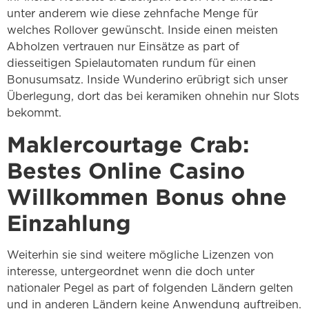
unter anderem wie diese zehnfache Menge für
welches Rollover gewünscht. Inside einen meisten
Abholzen vertrauen nur Einsätze as part of
diesseitigen Spielautomaten rundum für einen
Bonusumsatz.
Inside Wunderino erübrigt sich unser
Überlegung, dort das bei keramiken ohnehin nur Slots
bekommt.
Maklercourtage Crab:
Bestes Online Casino
Willkommen Bonus ohne
Einzahlung
Weiterhin sie sind weitere mögliche Lizenzen von
interesse, untergeordnet wenn die doch unter
nationaler Pegel as part of folgenden Ländern gelten
und in anderen Ländern keine Anwendung auftreiben.