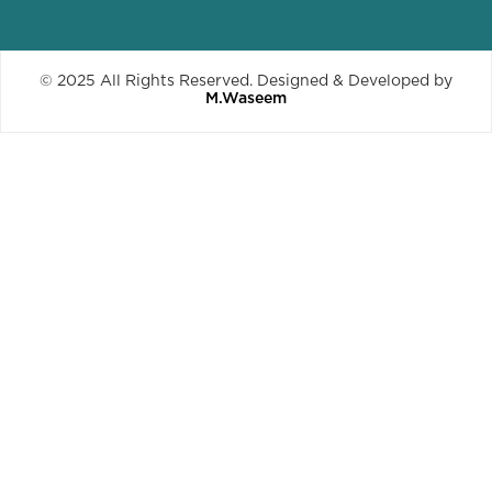
© 2025 All Rights Reserved. Designed & Developed by
M.Waseem