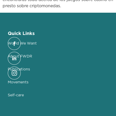
presto sobre criptomonedas.
Quick Links
World We Want
About FWDR
Publications
Movements
Self-care